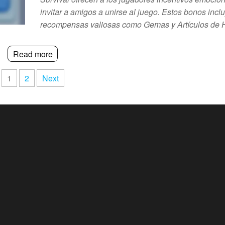
invitar a amigos a unirse al juego. Estos bonos incl
recompensas valiosas como Gemas y Artículos de
Read more
1
2
Next