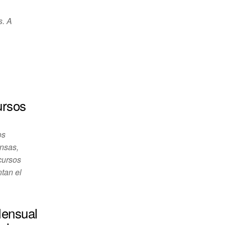
s. A
ursos
os
nsas,
cursos
tan el
Mensual