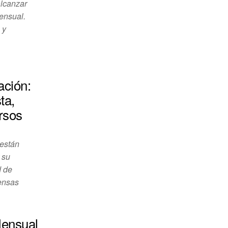
alcanzar
mensual.
 y
ación:
ta,
rsos
están
 su
d de
pensas
Mensual