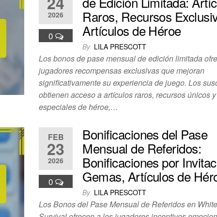
24
de Edición Limitada: Artí
Raros, Recursos Exclusi
2026
Artículos de Héroe
0
By
LILA PRESCOTT
Los bonos de pase mensual de edición limitada ofre
jugadores recompensas exclusivas que mejoran
significativamente su experiencia de juego. Los sus
obtienen acceso a artículos raros, recursos únicos y 
especiales de héroe,…
Bonificaciones del Pase
FEB
23
Mensual de Referidos:
Bonificaciones por Invitac
2026
Gemas, Artículos de Hér
0
By
LILA PRESCOTT
Los Bonos del Pase Mensual de Referidos en Whit
Survival ofrecen a los jugadores incentivos emocio