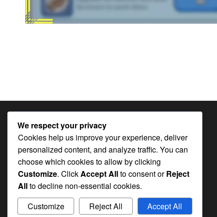
Posts
pagination
CATEGORÍAS
We respect your privacy
Cookies help us improve your experience, deliver
Bonificaciones del Pase Mensual en
personalized content, and analyze traffic. You can
Whiteout Survival
choose which cookies to allow by clicking
Códigos de regalo en Whiteout
Customize
. Click
Accept All
to consent or
Reject
Survival
All
to decline non-essential cookies.
Premios por Hitos del Evento en
Customize
Reject All
Accept All
Whiteout Survival