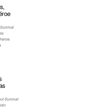
s,
éroe
Survival
nes
 héroe.
a
s
as
ut Survival
cién