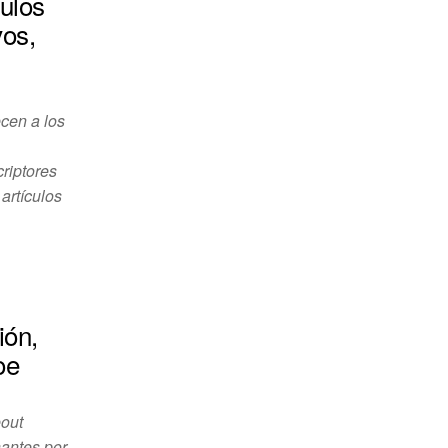
culos
vos,
cen a los
criptores
artículos
ión,
oe
eout
nantes por