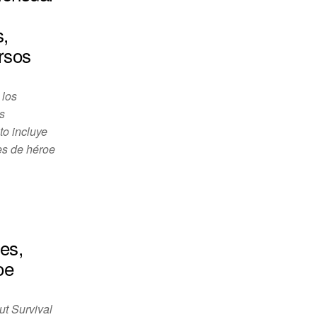
s,
rsos
 los
s
to incluye
les de héroe
es,
oe
t Survival