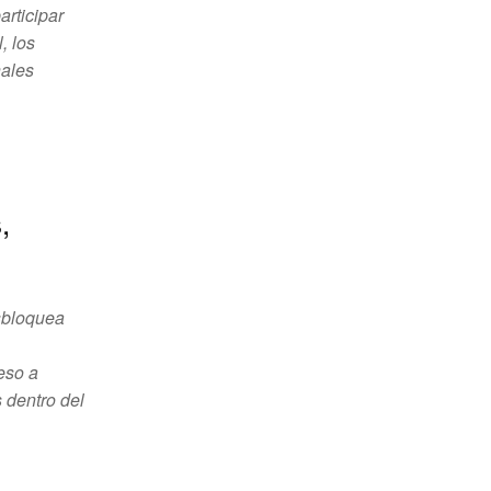
articipar
, los
nales
,
sbloquea
eso a
 dentro del