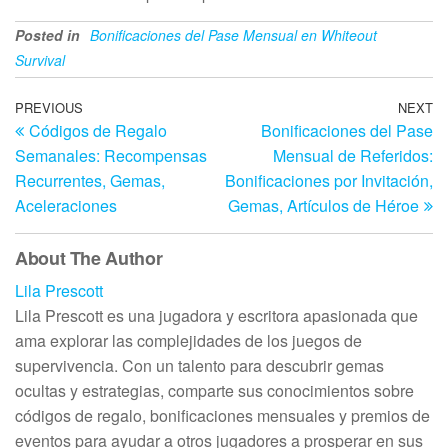
Posted in
Bonificaciones del Pase Mensual en Whiteout
Survival
Post
Previous
PREVIOUS
NEXT
N
Códigos de Regalo
Bonificaciones del Pase
Post
Po
navigation
Semanales: Recompensas
Mensual de Referidos:
Recurrentes, Gemas,
Bonificaciones por Invitación,
Aceleraciones
Gemas, Artículos de Héroe
About The Author
Lila Prescott
Lila Prescott es una jugadora y escritora apasionada que
ama explorar las complejidades de los juegos de
supervivencia. Con un talento para descubrir gemas
ocultas y estrategias, comparte sus conocimientos sobre
códigos de regalo, bonificaciones mensuales y premios de
eventos para ayudar a otros jugadores a prosperar en sus