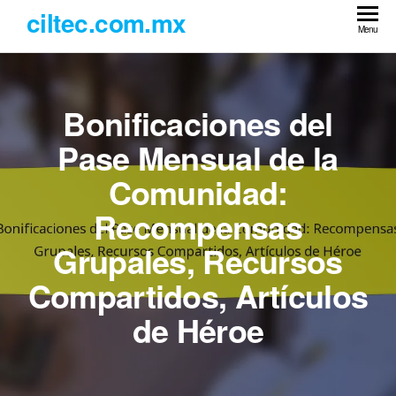
Skip
ciltec.com.mx
to
Menu
the
content
Bonificaciones del
Pase Mensual de la
Comunidad:
Recompensas
Grupales, Recursos
Compartidos, Artículos
de Héroe