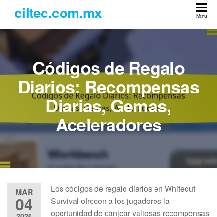
Skip
ciltec.com.mx
to
Menu
the
content
Códigos de Regalo
Diarios: Recompensas
Diarias, Gemas,
Aceleradores
Los códigos de regalo diarios en Whiteout
MAR
04
Survival ofrecen a los jugadores la
oportunidad de canjear valiosas recompensas
2026