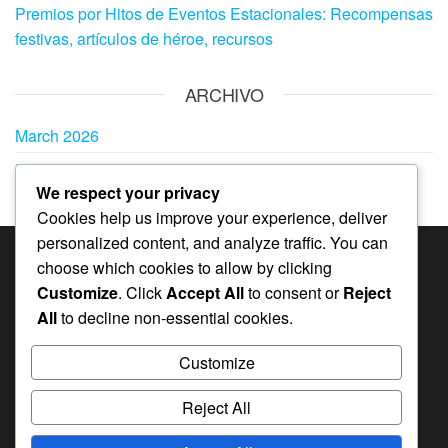
Premios por Hitos de Eventos Estacionales: Recompensas
festivas, artículos de héroe, recursos
ARCHIVO
March 2026
February 2026
We respect your privacy
Cookies help us improve your experience, deliver
personalized content, and analyze traffic. You can
choose which cookies to allow by clicking
CATEGORÍAS
Customize
. Click
Accept All
to consent or
Reject
Bonificaciones del Pase Mensual en Whiteout
All
to decline non-essential cookies.
Survival
Customize
Códigos de regalo en Whiteout Survival
Premios por Hitos del Evento en Whiteout Survival
Reject All