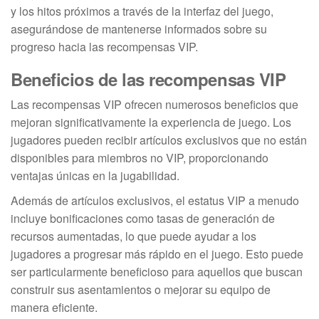
y los hitos próximos a través de la interfaz del juego,
asegurándose de mantenerse informados sobre su
progreso hacia las recompensas VIP.
Beneficios de las recompensas VIP
Las recompensas VIP ofrecen numerosos beneficios que
mejoran significativamente la experiencia de juego. Los
jugadores pueden recibir artículos exclusivos que no están
disponibles para miembros no VIP, proporcionando
ventajas únicas en la jugabilidad.
Además de artículos exclusivos, el estatus VIP a menudo
incluye bonificaciones como tasas de generación de
recursos aumentadas, lo que puede ayudar a los
jugadores a progresar más rápido en el juego. Esto puede
ser particularmente beneficioso para aquellos que buscan
construir sus asentamientos o mejorar su equipo de
manera eficiente.