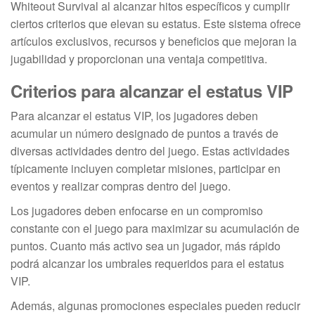
Whiteout Survival al alcanzar hitos específicos y cumplir
ciertos criterios que elevan su estatus. Este sistema ofrece
artículos exclusivos, recursos y beneficios que mejoran la
jugabilidad y proporcionan una ventaja competitiva.
Criterios para alcanzar el estatus VIP
Para alcanzar el estatus VIP, los jugadores deben
acumular un número designado de puntos a través de
diversas actividades dentro del juego. Estas actividades
típicamente incluyen completar misiones, participar en
eventos y realizar compras dentro del juego.
Los jugadores deben enfocarse en un compromiso
constante con el juego para maximizar su acumulación de
puntos. Cuanto más activo sea un jugador, más rápido
podrá alcanzar los umbrales requeridos para el estatus
VIP.
Además, algunas promociones especiales pueden reducir