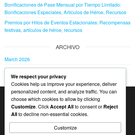
Bonificaciones de Pase Mensual por Tiempo Limitado:
Bonificaciones Especiales, Artículos de Héroe, Recursos
Premios por Hitos de Eventos Estacionales: Recompensas
festivas, artículos de héroe, recursos
ARCHIVO
March 2026
February 2026
We respect your privacy
Cookies help us improve your experience, deliver
personalized content, and analyze traffic. You can
choose which cookies to allow by clicking
CATEGORÍAS
Customize
. Click
Accept All
to consent or
Reject
Bonificaciones del Pase Mensual en Whiteout
All
to decline non-essential cookies.
Survival
Customize
Códigos de regalo en Whiteout Survival