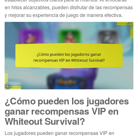
en hitos alcanzables, pueden disfrutar de las recompensas
y mejorar su experiencia de juego de manera efectiva.
¿Cómo pueden los jugadores
ganar recompensas VIP en
Whiteout Survival?
Los jugadores pueden ganar recompensas VIP en