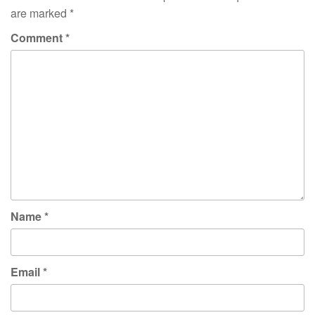
are marked
*
Comment
*
Name
*
Email
*