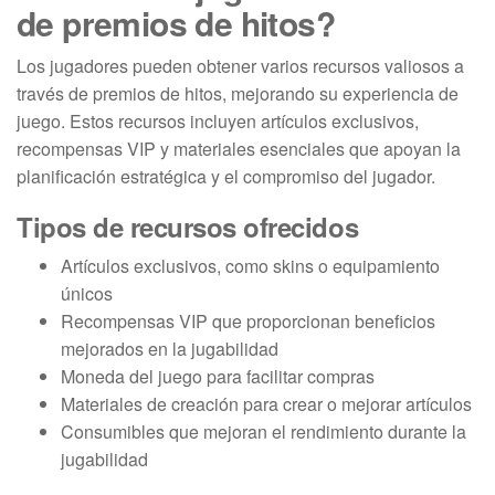
de premios de hitos?
Los jugadores pueden obtener varios recursos valiosos a
través de premios de hitos, mejorando su experiencia de
juego. Estos recursos incluyen artículos exclusivos,
recompensas VIP y materiales esenciales que apoyan la
planificación estratégica y el compromiso del jugador.
Tipos de recursos ofrecidos
Artículos exclusivos, como skins o equipamiento
únicos
Recompensas VIP que proporcionan beneficios
mejorados en la jugabilidad
Moneda del juego para facilitar compras
Materiales de creación para crear o mejorar artículos
Consumibles que mejoran el rendimiento durante la
jugabilidad