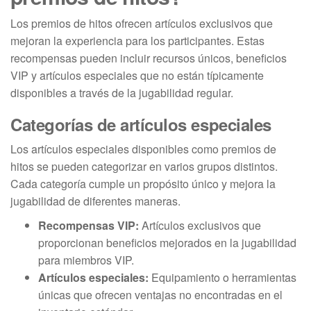
Los premios de hitos ofrecen artículos exclusivos que
mejoran la experiencia para los participantes. Estas
recompensas pueden incluir recursos únicos, beneficios
VIP y artículos especiales que no están típicamente
disponibles a través de la jugabilidad regular.
Categorías de artículos especiales
Los artículos especiales disponibles como premios de
hitos se pueden categorizar en varios grupos distintos.
Cada categoría cumple un propósito único y mejora la
jugabilidad de diferentes maneras.
Recompensas VIP:
Artículos exclusivos que
proporcionan beneficios mejorados en la jugabilidad
para miembros VIP.
Artículos especiales:
Equipamiento o herramientas
únicas que ofrecen ventajas no encontradas en el