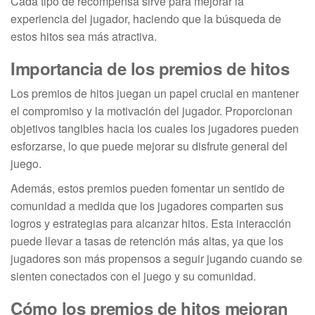
Cada tipo de recompensa sirve para mejorar la
experiencia del jugador, haciendo que la búsqueda de
estos hitos sea más atractiva.
Importancia de los premios de hitos
Los premios de hitos juegan un papel crucial en mantener
el compromiso y la motivación del jugador. Proporcionan
objetivos tangibles hacia los cuales los jugadores pueden
esforzarse, lo que puede mejorar su disfrute general del
juego.
Además, estos premios pueden fomentar un sentido de
comunidad a medida que los jugadores comparten sus
logros y estrategias para alcanzar hitos. Esta interacción
puede llevar a tasas de retención más altas, ya que los
jugadores son más propensos a seguir jugando cuando se
sienten conectados con el juego y su comunidad.
Cómo los premios de hitos mejoran