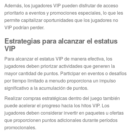
Además, los jugadores VIP pueden disfrutar de acceso
prioritario a eventos y promociones especiales, lo que les
permite capitalizar oportunidades que los jugadores no
VIP podrían perder.
Estrategias para alcanzar el estatus
VIP
Para alcanzar el estatus VIP de manera efectiva, los
jugadores deben priorizar actividades que generen la
mayor cantidad de puntos. Participar en eventos o desafíos
por tiempo limitado a menudo proporciona un impulso
significativo a la acumulación de puntos.
Realizar compras estratégicas dentro del juego también
puede acelerar el progreso hacia los hitos VIP. Los
jugadores deben considerar invertir en paquetes u ofertas
que proporcionen puntos adicionales durante períodos
promocionales.