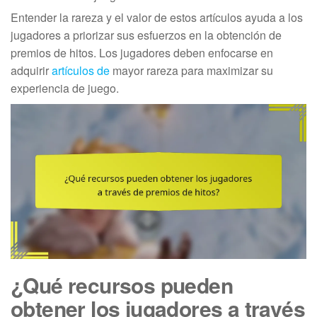
Entender la rareza y el valor de estos artículos ayuda a los
jugadores a priorizar sus esfuerzos en la obtención de
premios de hitos. Los jugadores deben enfocarse en
adquirir
artículos de
mayor rareza para maximizar su
experiencia de juego.
¿Qué recursos pueden
obtener los jugadores a través