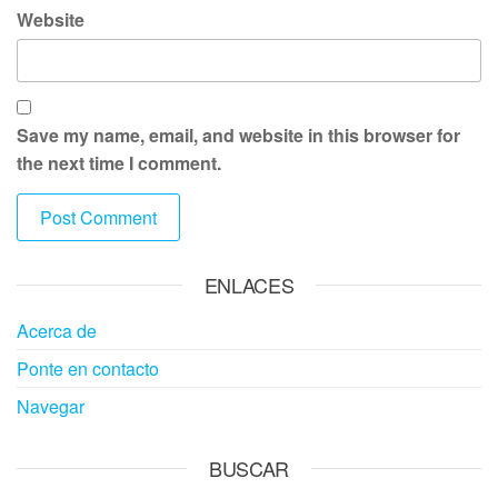
Website
Save my name, email, and website in this browser for
the next time I comment.
ENLACES
Acerca de
Ponte en contacto
Navegar
BUSCAR