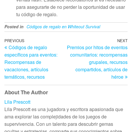
para asegurarte de no perder la oportunidad de usar
tu código de regalo.
Posted in
Códigos de regalo en Whiteout Survival
Post
Previous
PREVIOUS
NEXT
N
Códigos de regalo
Premios por hitos de eventos
Post
Po
navigation
específicos para eventos:
comunitarios: recompensas
Recompensas de
grupales, recursos
vacaciones, artículos
compartidos, artículos de
temáticos, recursos
héroe
About The Author
Lila Prescott
Lila Prescott es una jugadora y escritora apasionada que
ama explorar las complejidades de los juegos de
supervivencia. Con un talento para descubrir gemas
ocultas y estrategias, comparte sus conocimientos sobre