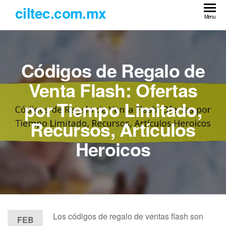
Skip
ciltec.com.mx
to
Menu
the
content
Códigos de Regalo de
Venta Flash: Ofertas
por Tiempo Limitado,
Recursos, Artículos
Heroicos
Los códigos de regalo de ventas flash son
FEB