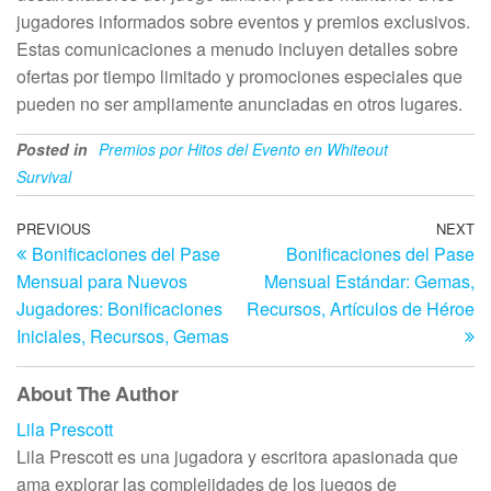
jugadores informados sobre eventos y premios exclusivos.
Estas comunicaciones a menudo incluyen detalles sobre
ofertas por tiempo limitado y promociones especiales que
pueden no ser ampliamente anunciadas en otros lugares.
Posted in
Premios por Hitos del Evento en Whiteout
Survival
Post
Previous
PREVIOUS
NEXT
N
Bonificaciones del Pase
Bonificaciones del Pase
Post
Po
navigation
Mensual para Nuevos
Mensual Estándar: Gemas,
Jugadores: Bonificaciones
Recursos, Artículos de Héroe
Iniciales, Recursos, Gemas
About The Author
Lila Prescott
Lila Prescott es una jugadora y escritora apasionada que
ama explorar las complejidades de los juegos de