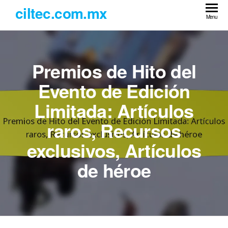
Skip
ciltec.com.mx
to
Menu
the
content
Premios de Hito del
Evento de Edición
Limitada: Artículos
raros, Recursos
exclusivos, Artículos
de héroe