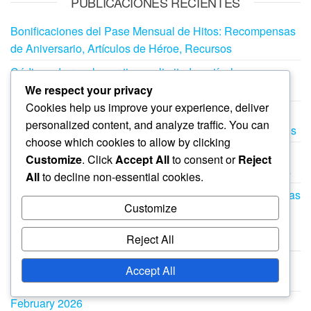
PUBLICACIONES RECIENTES
Bonificaciones del Pase Mensual de Hitos: Recompensas
de Aniversario, Artículos de Héroe, Recursos
Códigos de regalo por tiempo limitado: artículos
exclusivos, potenciadores, artículos de héroe
We respect your privacy
Cookies help us improve your experience, deliver
Bonificaciones del Pase Mensual de Retroalimentación:
personalized content, and analyze traffic. You can
Recompensas de Encuesta, Artículos de Héroe, Recursos
choose which cookies to allow by clicking
Bonificaciones de Pase Mensual por Tiempo Limitado:
Customize
. Click
Accept All
to consent or
Reject
Bonificaciones Especiales, Artículos de Héroe, Recursos
All
to decline non-essential cookies.
Premios por Hitos de Eventos Estacionales: Recompensas
Customize
festivas, artículos de héroe, recursos
Reject All
ARCHIVO
Accept All
March 2026
February 2026