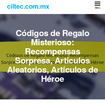
Skip
ciltec.com.mx
to
Menu
the
content
Códigos de Regalo
Misterioso:
Recompensas
Sorpresa, Artículos
Aleatorios, Artículos de
Héroe