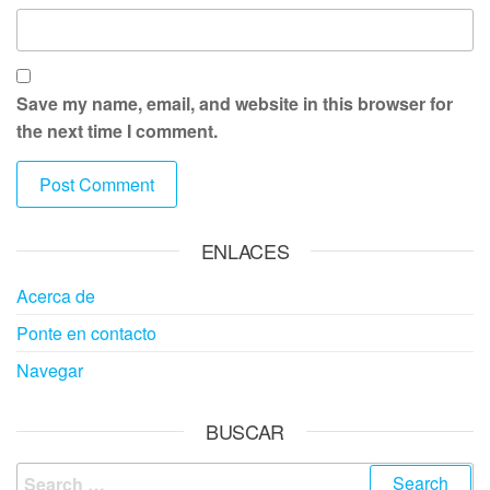
Save my name, email, and website in this browser for
the next time I comment.
ENLACES
Acerca de
Ponte en contacto
Navegar
BUSCAR
Search