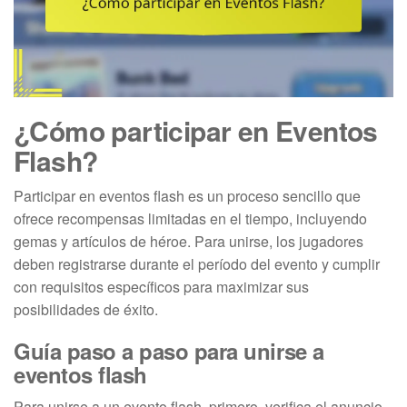
¿Cómo participar en Eventos
Flash?
Participar en eventos flash es un proceso sencillo que
ofrece recompensas limitadas en el tiempo, incluyendo
gemas y artículos de héroe. Para unirse, los jugadores
deben registrarse durante el período del evento y cumplir
con requisitos específicos para maximizar sus
posibilidades de éxito.
Guía paso a paso para unirse a
eventos flash
Para unirse a un evento flash, primero, verifica el anuncio