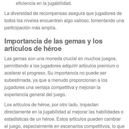
eficiencia en la jugabilidad.
La diversidad de recompensas asegura que jugadores de
todos los niveles encuentren algo valioso, fomentando una
participación más amplia.
Importancia de las gemas y los
artículos de héroe
Las gemas son una moneda crucial en muchos juegos,
permitiendo a los jugadores adquirir artículos premium o
acelerar el progreso. Su importancia no puede ser
subestimada, ya que a menudo proporcionan a los
jugadores una ventaja competitiva y mejoran la
experiencia general del juego.
Los artículos de héroe, por otro lado, impactan
directamente en la jugabilidad al mejorar las habilidades o
estadísticas de un héroe. Estos artículos pueden cambiar
el juego, especialmente en escenarios competitivos, lo que