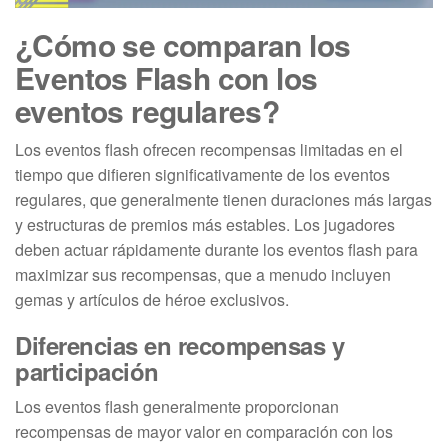
¿Cómo se comparan los
Eventos Flash con los
eventos regulares?
Los eventos flash ofrecen recompensas limitadas en el
tiempo que difieren significativamente de los eventos
regulares, que generalmente tienen duraciones más largas
y estructuras de premios más estables. Los jugadores
deben actuar rápidamente durante los eventos flash para
maximizar sus recompensas, que a menudo incluyen
gemas y artículos de héroe exclusivos.
Diferencias en recompensas y
participación
Los eventos flash generalmente proporcionan
recompensas de mayor valor en comparación con los