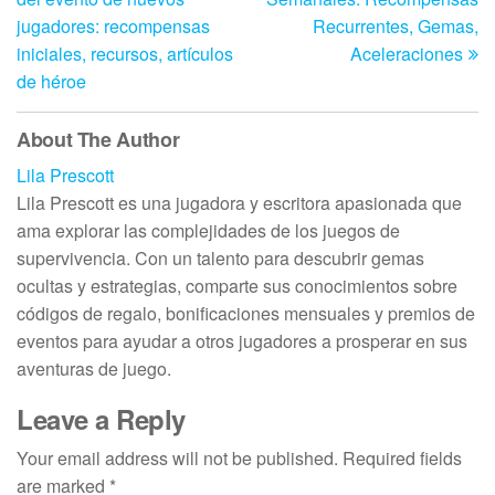
jugadores: recompensas
Recurrentes, Gemas,
iniciales, recursos, artículos
Aceleraciones
de héroe
About The Author
Lila Prescott
Lila Prescott es una jugadora y escritora apasionada que
ama explorar las complejidades de los juegos de
supervivencia. Con un talento para descubrir gemas
ocultas y estrategias, comparte sus conocimientos sobre
códigos de regalo, bonificaciones mensuales y premios de
eventos para ayudar a otros jugadores a prosperar en sus
aventuras de juego.
Leave a Reply
Your email address will not be published.
Required fields
are marked
*