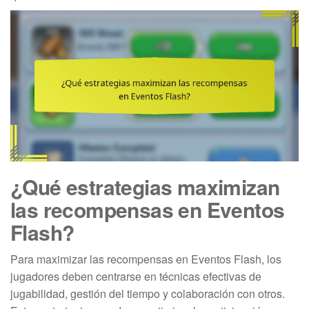
¿Qué estrategias maximizan
las recompensas en Eventos
Flash?
Para maximizar las recompensas en Eventos Flash, los
jugadores deben centrarse en técnicas efectivas de
jugabilidad, gestión del tiempo y colaboración con otros.