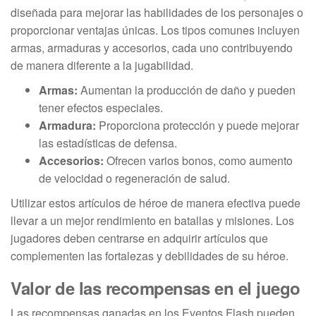
diseñada para mejorar las habilidades de los personajes o
proporcionar ventajas únicas. Los tipos comunes incluyen
armas, armaduras y accesorios, cada uno contribuyendo
de manera diferente a la jugabilidad.
Armas:
Aumentan la producción de daño y pueden
tener efectos especiales.
Armadura:
Proporciona protección y puede mejorar
las estadísticas de defensa.
Accesorios:
Ofrecen varios bonos, como aumento
de velocidad o regeneración de salud.
Utilizar estos artículos de héroe de manera efectiva puede
llevar a un mejor rendimiento en batallas y misiones. Los
jugadores deben centrarse en adquirir artículos que
complementen las fortalezas y debilidades de su héroe.
Valor de las recompensas en el juego
Las recompensas ganadas en los Eventos Flash pueden