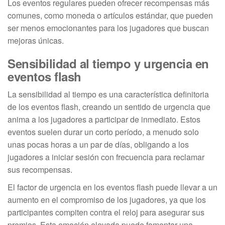
Los eventos regulares pueden ofrecer recompensas más
comunes, como moneda o artículos estándar, que pueden
ser menos emocionantes para los jugadores que buscan
mejoras únicas.
Sensibilidad al tiempo y urgencia en
eventos flash
La sensibilidad al tiempo es una característica definitoria
de los eventos flash, creando un sentido de urgencia que
anima a los jugadores a participar de inmediato. Estos
eventos suelen durar un corto período, a menudo solo
unas pocas horas a un par de días, obligando a los
jugadores a iniciar sesión con frecuencia para reclamar
sus recompensas.
El factor de urgencia en los eventos flash puede llevar a un
aumento en el compromiso de los jugadores, ya que los
participantes compiten contra el reloj para asegurar sus
premios. Esta emoción elevada puede fomentar una