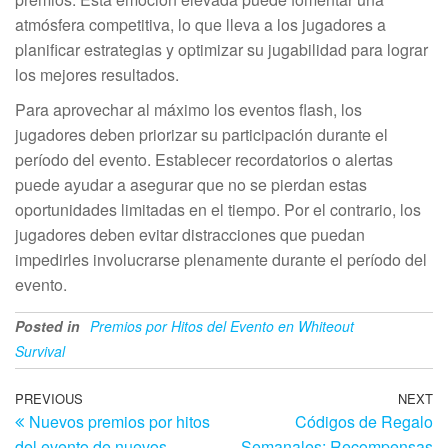
atmósfera competitiva, lo que lleva a los jugadores a
planificar estrategias y optimizar su jugabilidad para lograr
los mejores resultados.
Para aprovechar al máximo los eventos flash, los
jugadores deben priorizar su participación durante el
período del evento. Establecer recordatorios o alertas
puede ayudar a asegurar que no se pierdan estas
oportunidades limitadas en el tiempo. Por el contrario, los
jugadores deben evitar distracciones que puedan
impedirles involucrarse plenamente durante el período del
evento.
Posted in
Premios por Hitos del Evento en Whiteout
Survival
Post
Previous
PREVIOUS
NEXT
N
Nuevos premios por hitos
Códigos de Regalo
Post
Po
navigation
del evento de nuevos
Semanales: Recompensas