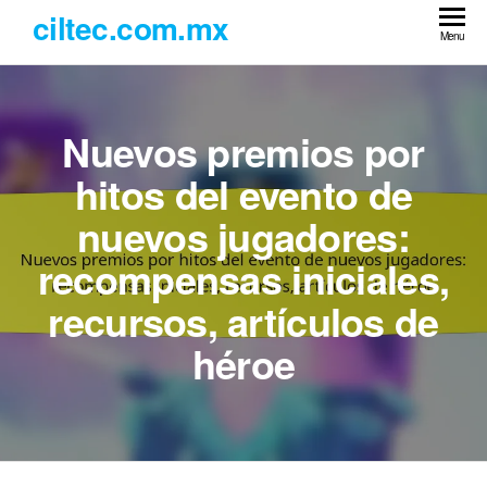
Skip
ciltec.com.mx
to
Menu
the
content
Nuevos premios por
hitos del evento de
nuevos jugadores:
recompensas iniciales,
recursos, artículos de
héroe