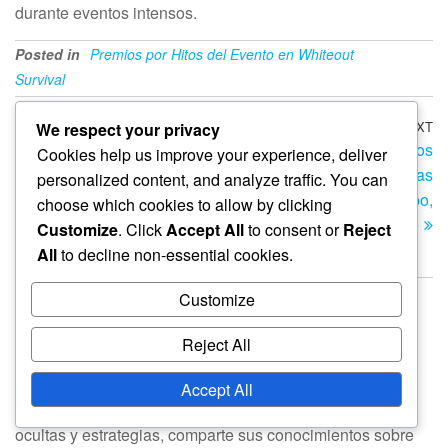
durante eventos intensos.
Posted in
Premios por Hitos del Evento en Whiteout
Survival
Post
Previous
PREVIOUS
NEXT
N
We respect your privacy
Códigos de Regalo
Premios de Hitos de Eventos
Post
Po
Cookies help us improve your experience, deliver
navigation
Estacionales: Recompensas
Flash: recompensas
personalized content, and analyze traffic. You can
de Eventos, Recursos
limitadas en el tiempo,
choose which cookies to allow by clicking
Especiales, Artículos de
Gemas, artículos de Héroe
Customize
. Click
Accept All
to consent or
Reject
Héroe
All
to decline non-essential cookies.
Customize
About The Author
Lila Prescott
Reject All
Lila Prescott es una jugadora y escritora apasionada que
ama explorar las complejidades de los juegos de
Accept All
supervivencia. Con un talento para descubrir gemas
ocultas y estrategias, comparte sus conocimientos sobre