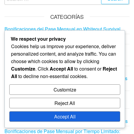
for:
CATEGORÍAS
Bonificaciones del Pase Mensual en Whiteout Survival
We respect your privacy
Códigos de regalo en Whiteout Survival
Cookies help us improve your experience, deliver
Premios por Hitos del Evento en Whiteout Survival
personalized content, and analyze traffic. You can
choose which cookies to allow by clicking
PUBLICACIONES RECIENTES
Customize
. Click
Accept All
to consent or
Reject
All
to decline non-essential cookies.
Bonificaciones del Pase Mensual de Hitos: Recompensas
de Aniversario, Artículos de Héroe, Recursos
Customize
Códigos de regalo por tiempo limitado: artículos
Reject All
exclusivos, potenciadores, artículos de héroe
Bonificaciones del Pase Mensual de Retroalimentación:
Accept All
Recompensas de Encuesta, Artículos de Héroe, Recursos
Bonificaciones de Pase Mensual por Tiempo Limitado: