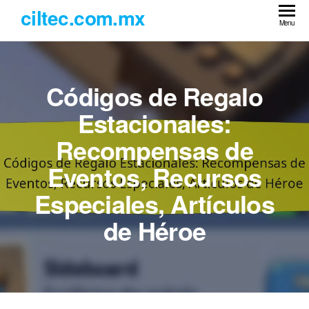
Skip
ciltec.com.mx
to
Menu
the
content
Códigos de Regalo
Estacionales:
Recompensas de
Eventos, Recursos
Especiales, Artículos
de Héroe